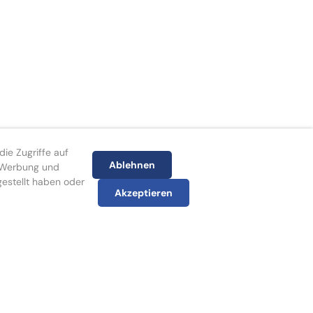
ie Zugriffe auf
Ablehnen
, Werbung und
gestellt haben oder
Akzeptieren