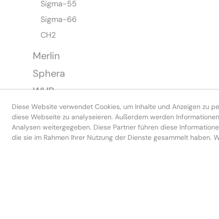
Sigma-55
Sigma-66
CH2
Merlin
Sphera
WUP
Diese Website verwendet Cookies, um Inhalte und Anzeigen zu pers
WTP
diese Webseite zu analyseieren. Außerdem werden Informationen 
CH-Kilo
Analysen weitergegeben. Diese Partner führen diese Informatione
die sie im Rahmen Ihrer Nutzung der Dienste gesammelt haben. We
WCH
WCP