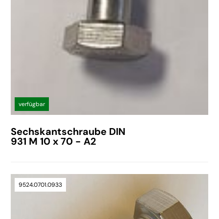
verfügbar
Sechskantschraube DIN
931 M 10 x 70 - A2
9524.0701.0933