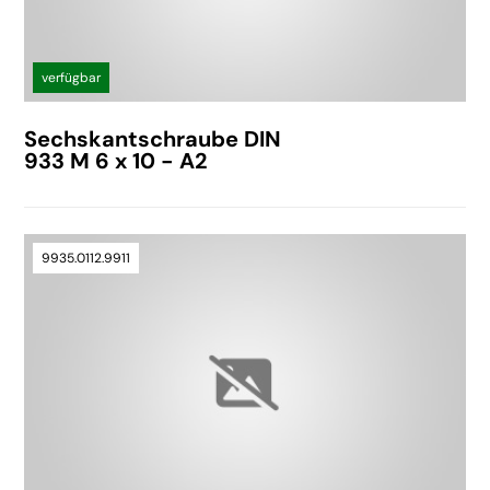
verfügbar
Sechskantschraube DIN
933 M 6 x 10 - A2
9935.0112.9911