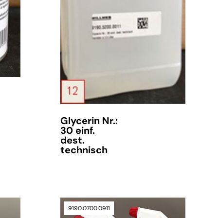
Glycerin Nr.:
30 einf.
dest.
technisch
9190.0700.0911