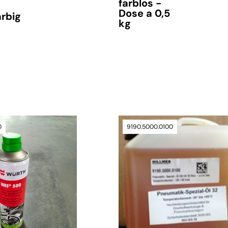
farblos -
Dose a 0,5
arbig
kg
nfrage
nicht auf Lager, Lieferzeit ca. 15 Tage
0
9190.5000.0100