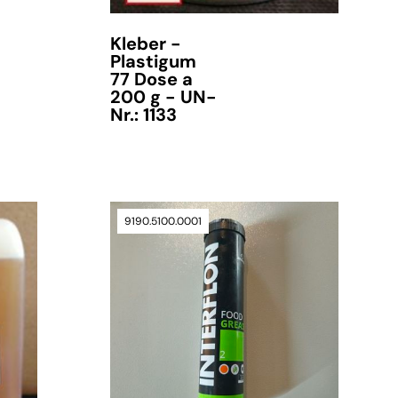
Kleber -
Plastigum
77 Dose a
200 g - UN-
Nr.: 1133
9190.5100.0001
verfügbar