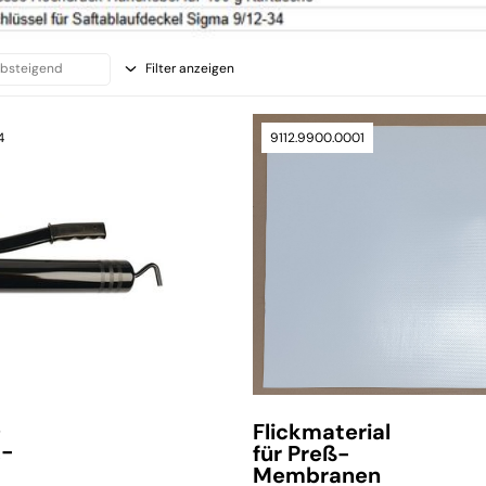
Filter anzeigen
4
9112.9900.0001
e
Flickmaterial
k-
für Preß-
Membranen