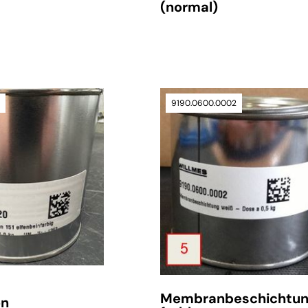
(normal)
0
9190.0600.0002
verfügbar
Membranbeschichtu
on