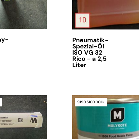
ay-
Pneumatik-
Spezial-Öl
ISO VG 32
Rico - a 2,5
Liter
9190.5100.0016
verfügbar