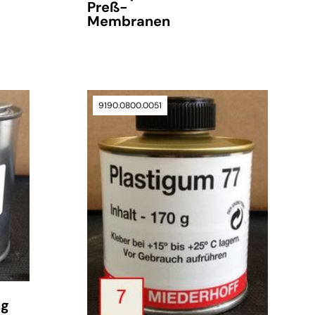
Preß-
Membranen
9190.0800.0051
verfügbar
ng