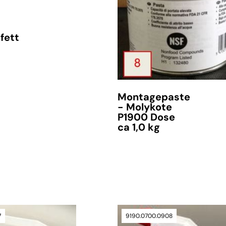
fett
Montagepaste
- Molykote
P1900 Dose
ca 1,0 kg
7
9190.0700.0908
verfügbar