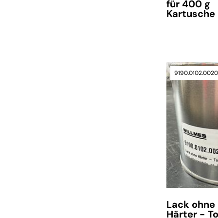
für 400 g
Kartusche
9190.0102.002
verfügbar
Lack ohne
Härter - T