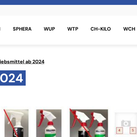
N
SPHERA
WUP
WTP
CH-KILO
WCH
iebsmittel ab 2024
2024