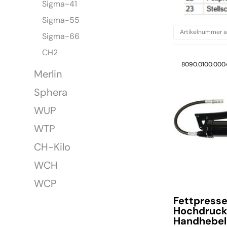
Sigma-41
Sigma-55
Sigma-66
CH2
8090.0100.000
Merlin
Sphera
WUP
WTP
CH-Kilo
WCH
WCP
Fettpress
Hochdruc
Handhebel